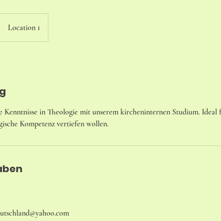
Location 1
g
e Kenntnisse in Theologie mit unserem kircheninternen Studium. Ideal fü
ogische Kompetenz vertiefen wollen.
aben
eutschland@yahoo.com